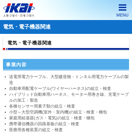
MENU
電気・電子機器関連
ホーム
イカイが選ばれる3つの理由
電気・電子機器関連
会社案内
事業内容
派遣・契約社員採用情報
送電用電力ケーブル、大型建造物・トンネル用電力ケーブルの製
正社員採用情報
造
自動車用配電ケーブル(ワイヤーハーネス)の組立・検査
企業の皆様へ
ハイブリッド自動車用ハーネス、モーター用巻き線、充電ケーブ
ルの加工・製造
各種センサー用素子類の組立・検査
小型～大型空調機(室外・室内機)の組立・検査・梱包
家庭用給湯器(ガス・電気)の組立・検査・梱包
携帯通信機器の回路基板の組立・検査
医療用各種装置の組立・検査