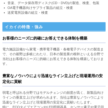
音楽、データ保存用ディスク(CD・DVD)の製造、検査、包装
OA電子機器向けサプライ製品の組立・検査
送変電所設備の組立・検査
イカイの特徴・強み
お客様のニーズに的確にお答えできる体制を構築
電力施設設備から家電・携帯電子機器・各種電子デバイスの製造ま
で、その裾野は多岐にわたり、日本の製造業の根幹といえる分野で
当社はお客様のニーズに的確にお答えできる体制を構築しておりま
す。
豊富なノウハウにより迅速なライン立上げと現場運用の安
定化に貢献
弱電と呼ばれる分野ではモデルチェンジの頻度が高く、新製品向け
ラインの垂直立上げが求められます。当社は豊富なノウハウにより
迅速なライン立上げと現場運用の安定化に貢献いたします。
特に、ECOタイプエアコンやLED照明器具、センサー素子や電子回