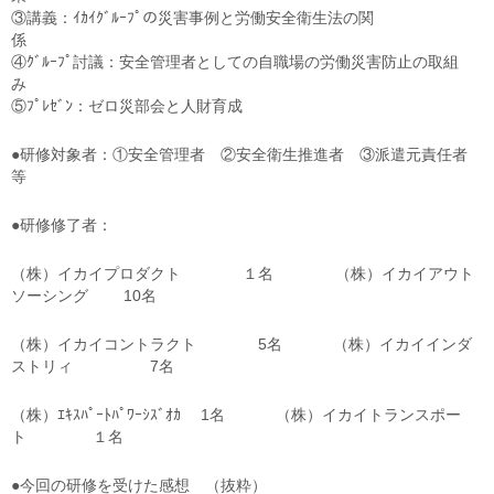
③講義：ｲｶｲｸﾞﾙｰﾌﾟの災害事例と労働安全衛生法の関
④ｸﾞﾙｰﾌﾟ討議：安全管理者としての自職場の労働災害防止の取組
⑤ﾌﾟﾚｾﾞﾝ：ゼロ災部会と人財育成
●研修対象者：①安全管理者 ②安全衛生推進者 ③派遣元責任者
等
●研修修了者：
（株）イカイプロダクト １名 （株）イカイアウト
ソーシング 10名
（株）イカイコントラクト 5名 （株）イカイインダ
ストリィ 7名
（株）ｴｷｽﾊﾟｰﾄﾊﾟﾜｰｼｽﾞｵｶ 1名 （株）イカイトランスポー
ト １名
●今回の研修を受けた感想 （抜粋）