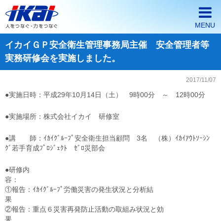
MENU
イカイＧＰ安全衛生管理事務局主催 安全管理者等
ホーム
実務研修会を実施しました。
イカイが選ばれる3つの理由
2017/11/07
会社案内
●実施日時：平成29年10月14日（土） 9時00分 ～ 12時00分
派遣・契約社員採用情報
●実施場所：株式会社イカイ 研修室
正社員採用情報
●講 師：ｲｶｲｸﾞﾙｰﾌﾟ安全衛生担当顧問 3名 （株）ｲｶｲｱｳﾄｿｰｼﾝ
ｸﾞ若手育成ﾌﾟﾛｼﾞｪｸﾄ ｾﾞﾛ災部会
企業の皆様へ
●研修内
①報告：ｲｶｲｸﾞﾙｰﾌﾟ労働災害の発生状況と分析結
②報告：重点６災害再発防止活動の取組み状況と効