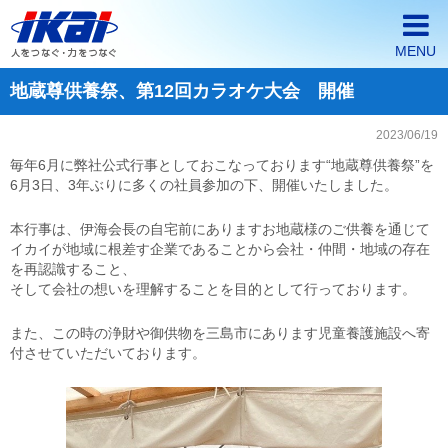
MENU
地蔵尊供養祭、第12回カラオケ大会 開催
ホーム
2023/06/19
イカイが選ばれる3つの理由
毎年6月に弊社公式行事としておこなっております“地蔵尊供養祭”を
6月3日、3年ぶりに多くの社員参加の下、開催いたしました。
会社案内
派遣・契約社員採用情報
本行事は、伊海会長の自宅前にありますお地蔵様のご供養を通じて
イカイが地域に根差す企業であることから会社・仲間・地域の存在
を再認識すること、
正社員採用情報
そして会社の想いを理解することを目的として行っております。
企業の皆様へ
また、この時の浄財や御供物を三島市にあります児童養護施設へ寄
付させていただいております。