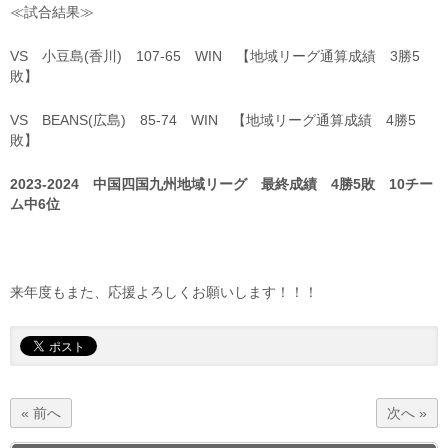
≪試合結果≫
VS 小豆島(香川) 107‐65 WIN 【地域リーグ通算成績 3勝5
敗】
VS BEANS(広島) 85‐74 WIN 【地域リーグ通算成績 4勝5
敗】
2023
‐2024
中国四国九州地域リーグ 最終成績 4
勝5
敗 10
チー
ム中6
位
来年度もまた、応援よろしくお願いします！！！
« 前へ
次へ »