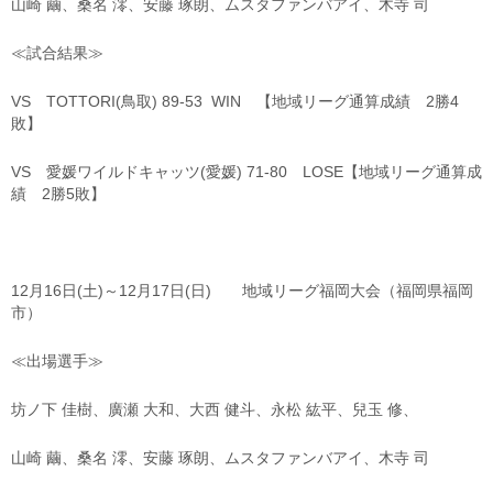
山崎 繭、桑名 澪、安藤 琢朗、ムスタファンバアイ、木寺 司
≪試合結果≫
VS TOTTORI(鳥取) 89‐53 WIN 【地域リーグ通算成績 2勝4
敗】
VS 愛媛ワイルドキャッツ(愛媛) 71‐80 LOSE【地域リーグ通算成
績 2勝5敗】
12月16日(土)～12月17日(日) 地域リーグ福岡大会（福岡県福岡
市）
≪出場選手≫
坊ノ下 佳樹、廣瀬 大和、大西 健斗、永松 紘平、兒玉 修、
山崎 繭、桑名 澪、安藤 琢朗、ムスタファンバアイ、木寺 司