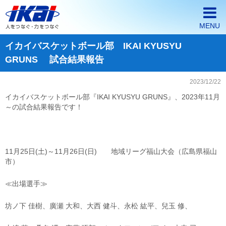
MENU
イカイバスケットボール部 IKAI KYUSYU
ホーム
GRUNS 試合結果報告
イカイが選ばれる3つの理由
2023/12/22
会社案内
イカイバスケットボール部『IKAI KYUSYU GRUNS』、2023年11月
～の試合結果報告です！
派遣・契約社員採用情報
正社員採用情報
11月25日(土)～11月26日(日) 地域リーグ福山大会（広島県福山
企業の皆様へ
市）
≪出場選手≫
坊ノ下 佳樹、廣瀬 大和、大西 健斗、永松 紘平、兒玉 修、