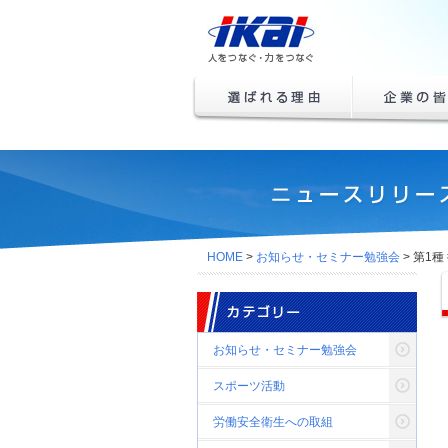
日本一の請負会
社を目指す「も
のづくり」のイ
選ばれる理由
企業の皆様へ
カイグループ
ニュースリリース
HOME
>
お知らせ・セミナー勉強会
> 第1
カテゴリ
お知らせ・セミナー勉強会
スポーツ活動
労働安全衛生への取組