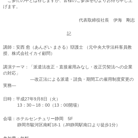
ご多忙の中とは存じますが、皆様のご参加を心よりお待ち申し上
げます。
代表取締役社長 伊海 剛志
記
講師：安西 愈（あんざい まさる）辯護士 （元中央大学法科客員教
授、株式会社イカイ顧問）
講演テーマ：「派遣法改正・直接雇用みなし・改正労契法への企業
の対応」
―改正法による派遣・請負・期間工の雇用制度変更の
実務―
日時：平成27年9月8日（火）
13：30～18：00（13：00開場）
会場：ホテルセンチュリー静岡 5F
静岡市駿河区南町18-1（JR静岡駅南口より徒歩1分）