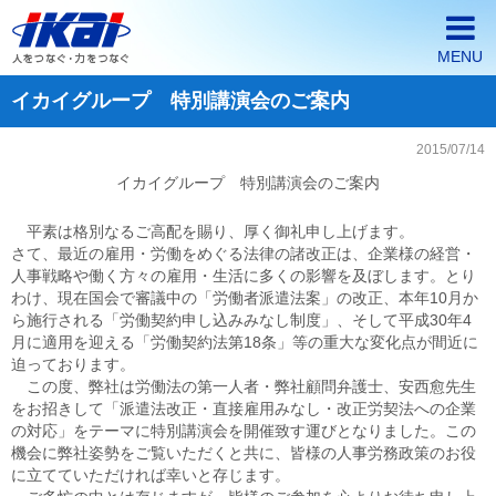
MENU
イカイグループ 特別講演会のご案内
ホーム
2015/07/14
イカイが選ばれる3つの理由
イカイグループ 特別講演会のご案内
会社案内
平素は格別なるご高配を賜り、厚く御礼申し上げます。
派遣・契約社員採用情報
さて、最近の雇用・労働をめぐる法律の諸改正は、企業様の経営・
人事戦略や働く方々の雇用・生活に多くの影響を及ぼします。とり
わけ、現在国会で審議中の「労働者派遣法案」の改正、本年10月か
正社員採用情報
ら施行される「労働契約申し込みみなし制度」、そして平成30年4
月に適用を迎える「労働契約法第18条」等の重大な変化点が間近に
企業の皆様へ
迫っております。
この度、弊社は労働法の第一人者・弊社顧問弁護士、安西愈先生
をお招きして「派遣法改正・直接雇用みなし・改正労契法への企業
の対応」をテーマに特別講演会を開催致す運びとなりました。この
機会に弊社姿勢をご覧いただくと共に、皆様の人事労務政策のお役
に立てていただければ幸いと存じます。